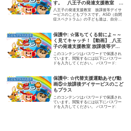
す。 八王子の発達支援教室 こ
どもプラスの放課後等デイサービ
八王子の発達支援教室 放課後等デイサ
ス
ービスのこどもプラスです。ASD（自閉
症スペクトラム）の子ども達は、自分の
体をイメージしにくいという特徴を持つ
こともあります。足がものすごく遠くに
あるように感じたり、腰から下の感覚が
保護中: ☆落ちてくる前によ～～
こどもプラス八王子
つかみにくい、中には背...
く見てキャッチ！【動画】_八王
子の発達支援教室 放課後等デイ
サービス こどもプラス
このコンテンツはパスワードで保護され
ています。閲覧するには以下にパスワー
ドを入力してください。 パスワード:
保護中: ☆代替支援運動あそび動
こどもプラス八王子
画⑤☆放課後デイサービスのこど
もプラス
このコンテンツはパスワードで保護され
ています。閲覧するには以下にパスワー
ドを入力してください。 パスワード: