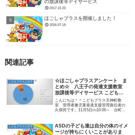
の放課後等デイサービス
2017.10.20
ほごしゃプラスを開催しました！
2026.07.18
関連記事
☆ほごしゃプラスアンケート ま
こどもプラス八王子
とめ☆ 八王子の発達支援教室
放課後等デイサービス こどもプ
ラス
こんにちは＾＾こどもプラス天神町教
室 管理者兼児童発達支援管理責任者の
久保田です。11月5日㈭10:00～ 台町市
民センターにて「第7回ほごしゃプラス」
を開催しました。☆「相談支援の役
目」 講師 障がい者（児）の夢を実現
ASDの子ども達は自分の体のイメ
こどもプラス八王子
させる相談支援所 青...
ージが持ちにくいことがありま