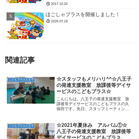
2017.10.20
ほごしゃプラスを開催しました！
2026.07.18
関連記事
☆スタッフもメリハリ^^☆八王子
こどもプラス八王子
の発達支援教室 放課後等デイサ
ービスのこどもプラス☆
こんにちは。八王子の発達支援教室 放
課後等デイサービスのこどもプラスの久
保田です。先日、スタッフミーティング
をおこないました。 ・気になる児童の今
必要としている療育はなにか？・製作や
壁面はどうするか？・気道異物除去につ
☆2021年夏休み アルバム①☆
こどもプラス八王子
いて（応急処置等をスタ...
八王子の発達支援教室 放課後等
デイサービスのこどもプラス