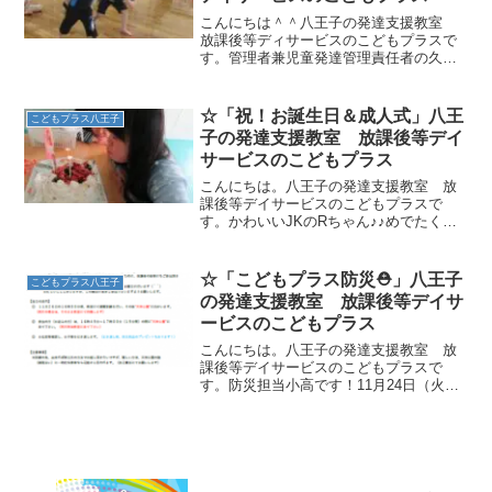
こんにちは＾＾八王子の発達支援教室
放課後等ディサービスのこどもプラスで
す。管理者兼児童発達管理責任者の久保
田です。連日これでもか!!!というくらい
暑い日が続いていますね汗夏休みに入
り、バッタバタしているうちに気付けば8
☆「祝！お誕生日＆成人式」八王
こどもプラス八王子
月になっていました！...
子の発達支援教室 放課後等デイ
サービスのこどもプラス
こんにちは。八王子の発達支援教室 放
課後等デイサービスのこどもプラスで
す。かわいいJKのRちゃん♪♪めでたく今
年で18才のお誕生日を迎えました！皆で
バースデイケーキを作ります！・・・と
言っても一番頑張って作っていたのはRち
☆「こどもプラス防災⛑」八王子
こどもプラス八王子
ゃん本人なんですけ...
の発達支援教室 放課後等デイサ
ービスのこどもプラス
こんにちは。八王子の発達支援教室 放
課後等デイサービスのこどもプラスで
す。防災担当小高です！11月24日（火）
～11月30日（水）までの一週間、こども
プラス天神町教室では「防災訓練週間」
として、毎日避難訓練を行います（＾
＾）また、11月26...