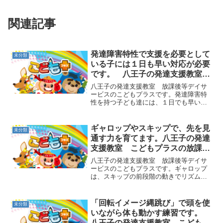
関連記事
発達障害特性で支援を必要として
未分類
いる子には１日も早い対応が必要
です。 八王子の発達支援教室
こどもプラスの放課後等デイサー
八王子の発達支援教室 放課後等デイサ
ビス
ービスのこどもプラスです。発達障害特
性を持つ子ども達には、１日でも早い適
切な対応が必要です。様子を見ようと思
っているうちに１年があっという間に過
ぎてしまったという話もありますが、子
ギャロップやスキップで、先を見
未分類
どもにとっての１年は、大...
通す力を育てます。八王子の発達
支援教室 こどもプラスの放課後
等デイサービス
八王子の発達支援教室 放課後等デイサ
ービスのこどもプラスです。ギャロップ
は、スキップの前段階の動きでリズム感
や跳躍力などを育てる遊びです。片方の
足で高くジャンプすることで腕振りも必
要になるので、上半身と下半身の連動性
「回転イメージ縄跳び」で頭を使
未分類
も高まり、足腰の力が鍛え...
いながら体も動かす練習です。
八王子の発達支援教室 こどもプ