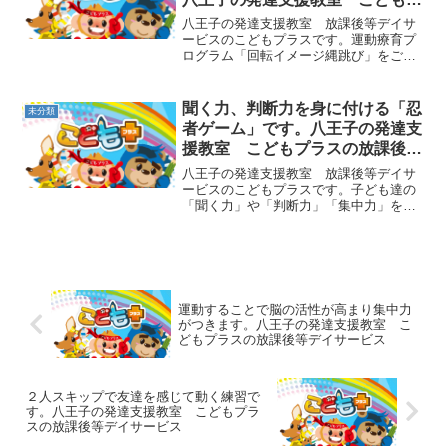
ラスの放課後等デイサービス
八王子の発達支援教室 放課後等デイサ
ービスのこどもプラスです。運動療育プ
ログラム「回転イメージ縄跳び」をご紹
介します。1人ずつ大縄を跳びますが、そ
の場で回転しながら連続で跳べるように
します。１回跳ぶごとに９０度くらいず
聞く力、判断力を身に付ける「忍
未分類
つ回転していくイメージ...
者ゲーム」です。八王子の発達支
援教室 こどもプラスの放課後等
デイサービス
八王子の発達支援教室 放課後等デイサ
ービスのこどもプラスです。子ども達の
「聞く力」や「判断力」「集中力」を育
てるには、”遊び”の中で養っていくことが
とても効果的でスムーズです。運動療育
プログラムの「忍者ゲーム（座る・跳
ぶ）」のご紹介です。子...
運動することで脳の活性が高まり集中力
がつきます。八王子の発達支援教室 こ
どもプラスの放課後等デイサービス
２人スキップで友達を感じて動く練習で
す。八王子の発達支援教室 こどもプラ
スの放課後等デイサービス