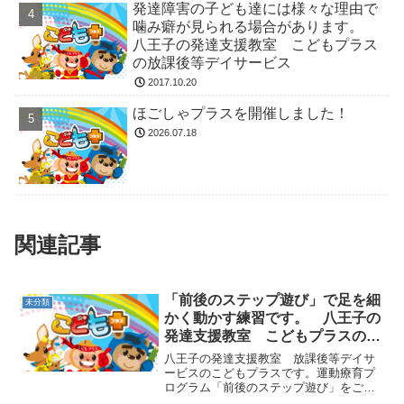
発達障害の子ども達には様々な理由で
噛み癖が見られる場合があります。
八王子の発達支援教室 こどもプラス
の放課後等デイサービス
2017.10.20
ほごしゃプラスを開催しました！
2026.07.18
関連記事
「前後のステップ遊び」で足を細
未分類
かく動かす練習です。 八王子の
発達支援教室 こどもプラスの放
課後等デイサービス
八王子の発達支援教室 放課後等デイサ
ービスのこどもプラスです。運動療育プ
ログラム「前後のステップ遊び」をご紹
介します。床に引いた１本の線をまたい