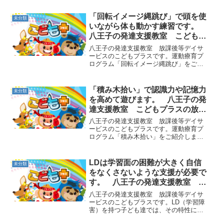
で遊びます。まず線の後ろ側に立ち、前
に２回、後ろに２回のステップを踏みま
「回転イメージ縄跳び」で頭を使
未分類
す。何度か繰り返して、止...
いながら体も動かす練習です。
八王子の発達支援教室 こどもプ
ラスの放課後等デイサービス
八王子の発達支援教室 放課後等デイサ
ービスのこどもプラスです。運動療育プ
ログラム「回転イメージ縄跳び」をご紹
介します。1人ずつ大縄を跳びますが、そ
の場で回転しながら連続で跳べるように
します。１回跳ぶごとに９０度くらいず
「積み木拾い」で認識力や記憶力
未分類
つ回転していくイメージ...
を高めて遊びます。 八王子の発
達支援教室 こどもプラスの放課
後等デイサービス
八王子の発達支援教室 放課後等デイサ
ービスのこどもプラスです。運動療育プ
ログラム「積み木拾い」をご紹介しま
す。複数の色や形の積み木を使い、数、
色、形の認識力を高めることができま
す。例えば「積み木を４つ拾ってきてく
LDは学習面の困難が大きく自信
未分類
ださい」「赤い積み木を２つと...
をなくさないような支援が必要で
す。 八王子の発達支援教室 こ
どもプラスの放課後等デイサービ
八王子の発達支援教室 放課後等デイサ
ス
ービスのこどもプラスです。LD（学習障
害）を持つ子ども達では、その特性によ
って特に学習面で様々な困難がありま