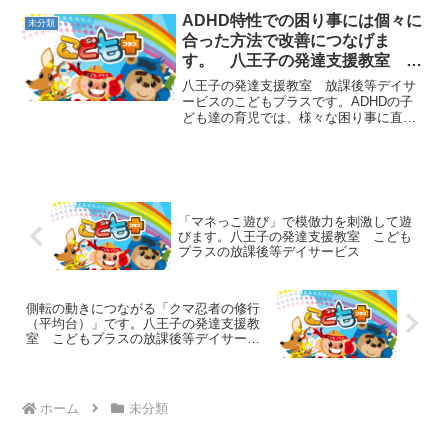
遊びながら力を習得していきましょう。
ADHD特性での困り事には個々に
未分類
今日は「イメージ縄跳び」...
合った方法で改善につなげま
す。 八王子の発達支援教室 こ
どもプラスの放課後等デイサービ
八王子の発達支援教室 放課後等デイサ
ス
ービスのこどもプラスです。ADHDの子
ども達の育児では、様々な困り事に直面
します。何度言っても言われたことをや
らない部屋が片付けられない忘れ物が異
常に多い突然飛び出したりしていなくな
るじっとしていられない...
「マネっこ遊び」で模倣力を刺激して遊
びます。八王子の発達支援教室 こども
プラスの放課後等デイサービス
側転の動きにつながる「クマ忍者の修行
（平均台）」です。八王子の発達支援教
室 こどもプラスの放課後等デイサービ
ス
ホーム
未分類