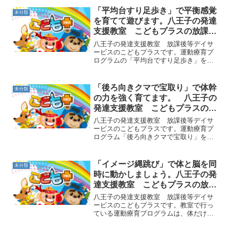
「平均台すり足歩き」で平衡感覚
未分類
を育てて遊びます。八王子の発達
支援教室 こどもプラスの放課後
等デイサービス
八王子の発達支援教室 放課後等デイサ
ービスのこどもプラスです。運動療育プ
ログラムの「平均台ですり足歩き」をご
紹介します。平均台の上に乗り、体は前
に向けて足をなるべく浮かせないように
すり足で歩いていく遊びです。普通に歩
「後ろ向きクマで宝取り」で体幹
未分類
く時と違い、前に出す方の...
の力を強く育てます。 八王子の
発達支援教室 こどもプラスの放
課後等デイサービス
八王子の発達支援教室 放課後等デイサ
ービスのこどもプラスです。運動療育プ
ログラム「後ろ向きクマで宝取り」をご
紹介します。まず、床に複数のカップを
置いておきます。そしてそのカップに背
を向けて後ろ向きのままクマさんになり
「イメージ縄跳び」で体と脳を同
未分類
ます。クマさんの姿勢は、...
時に動かしましょう。八王子の発
達支援教室 こどもプラスの放課
後等デイサービス
八王子の発達支援教室 放課後等デイサ
ービスのこどもプラスです。教室で行っ
ている運動療育プログラムは、体だけで
なく脳や心の発達にもつながるものにな
っています。体も脳もたくさん使って、