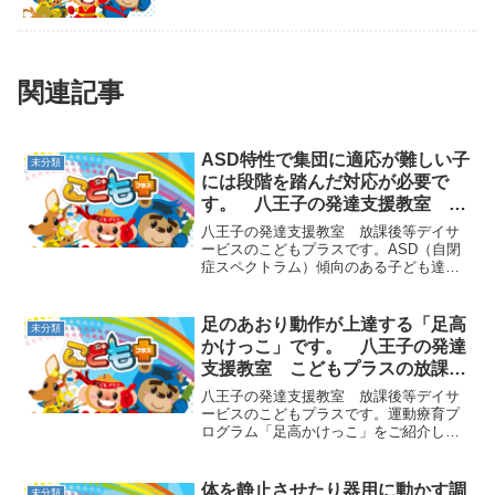
関連記事
ASD特性で集団に適応が難しい子
未分類
には段階を踏んだ対応が必要で
す。 八王子の発達支援教室 こ
どもプラスの放課後等デイサービ
八王子の発達支援教室 放課後等デイサ
ス
ービスのこどもプラスです。ASD（自閉
症スペクトラム）傾向のある子ども達
は、友達と一緒に遊ぶよりも１人で気に
入った遊びをすることを好み、なかなか
友達ができなかったり、集団に馴染めな
足のあおり動作が上達する「足高
未分類
い傾向があります。もし一...
かけっこ」です。 八王子の発達
支援教室 こどもプラスの放課後
等デイサービス
八王子の発達支援教室 放課後等デイサ
ービスのこどもプラスです。運動療育プ
ログラム「足高かけっこ」をご紹介しま
す。太ももを高く上げて走ることに挑戦
します。速く走るのではなく、１歩１歩
しっかりと足を高く上げることを意識し
体を静止させたり器用に動かす調
未分類