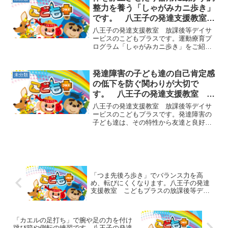
ます。太ももを上げながら...
整力を養う「しゃがみカニ歩き」
です。 八王子の発達支援教室
こどもプラスの放課後等デイサー
八王子の発達支援教室 放課後等デイサ
ビス
ービスのこどもプラスです。運動療育プ
ログラム「しゃがみカニ歩き」をご紹介
します。この遊びでは強いバランス力を
育て、話を聞くときに体を静止させたり
体を器用に動かすのに必要な全身の筋力
発達障害の子ども達の自己肯定感
未分類
調整を養っていきます。遊...
の低下を防ぐ関わりが大切で
す。 八王子の発達支援教室 こ
どもプラスの放課後等デイサービ
八王子の発達支援教室 放課後等デイサ
ス
ービスのこどもプラスです。発達障害の
子ども達は、その特性から友達と良好な
関係を築きにくかったり、普段から褒め
られることよりも注意・叱責を受けるこ
との方が多くなりがちです。そのため、
自己肯定感を育む機会が少...
「つま先後ろ歩き」でバランス力を高
め、転びにくくなります。八王子の発達
支援教室 こどもプラスの放課後等デイ
サービス
「カエルの足打ち」で腕や足の力を付け
跳び箱や側転の練習です。八王子の発達