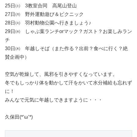
25日㈯ 3教室合同 高尾山登山
27日㈪ 野外運動遊び＆ピクニック
28日㈫ 羽村動物公園へ行きましょう♪
29日㈬ しゃぶ葉ランチorマック？ガスト？お楽しみラン
チ
30日㈭ 年越しそば（また作る？出前？食べに行く？絶
賛企画中）
空気が乾燥して、風邪を引きやすくなっています。
冬でもしっかり体を動かして汗をかいて水分補給も忘れず
に！
みんなで元気に年越しできますように・・・
久保田(*’ω’*)