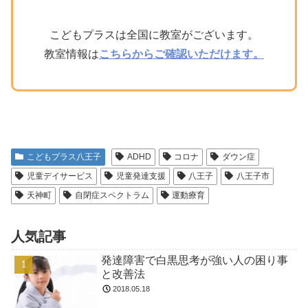
こどもプラスは全国に教室がございます。
教室情報は
こちらからご確認いただけます。
こどもプラス八王子
ADHD
コロナ
ダウン症
児童デイサービス
児童発達支援
八王子
八王子市
天神町
自閉症スペクトラム
運動療育
人気記事
発達障害で白黒思考が強い人の困り事
と改善法
2018.05.18