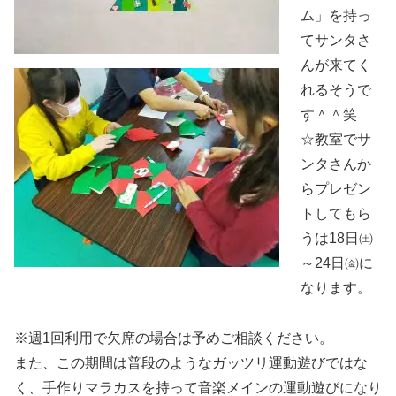
ム」を持っ
てサンタさ
んが来てく
れるそうで
す＾＾笑
☆教室でサ
ンタさんか
らプレゼン
トしてもら
うは18日㈯
～24日㈮に
なります。
※週1回利用で欠席の場合は予めご相談ください。
また、この期間は普段のようなガッツリ運動遊びではな
く、手作りマラカスを持って音楽メインの運動遊びになり