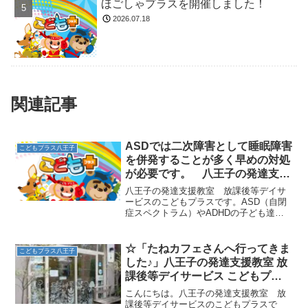
ほごしゃプラスを開催しました！
2026.07.18
関連記事
ASDでは二次障害として睡眠障害
こどもプラス八王子
を併発することが多く早めの対処
が必要です。 八王子の発達支援
教室 こどもプラスの放課後等デ
八王子の発達支援教室 放課後等デイサ
イサービス
ービスのこどもプラスです。ASD（自閉
症スペクトラム）やADHDの子ども達
は、発達障害の二次障害として睡眠障害
を抱えていることがあります。夜になる
につれてハイテンションになって明け方
☆「たねカフェさんへ行ってきま
こどもプラス八王子
まで寝なかったり、寝た...
した♪」八王子の発達支援教室 放
課後等デイサービス こどもプラ
ス
こんにちは。八王子の発達支援教室 放
課後等デイサービスのこどもプラスで