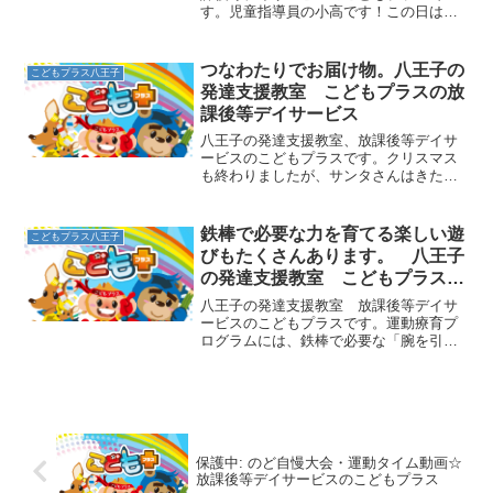
す。児童指導員の小高です！この日は、
午前中にスタッフでミーティングを行い
ました！こども達の療育についてそれぞ
れ意見を出し合ったり、情報共有をして
つなわたりでお届け物。八王子の
こどもプラス八王子
います。そして、今回はミー...
発達支援教室 こどもプラスの放
課後等デイサービス
八王子の発達支援教室、放課後等デイサ
ービスのこどもプラスです。クリスマス
も終わりましたが、サンタさんはきたで
しょうか？今日は、つなわたりでプレゼ
ントなどを届けに行く遊びのご紹介で
す。床に置いた縄の上を落ちないように
鉄棒で必要な力を育てる楽しい遊
こどもプラス八王子
バランスをとりながら歩きま...
びもたくさんあります。 八王子
の発達支援教室 こどもプラスの
放課後等デイサービス
八王子の発達支援教室 放課後等デイサ
ービスのこどもプラスです。運動療育プ
ログラムには、鉄棒で必要な「腕を引き
付ける力」を育てる遊びがあります。小
さいお子さんでも挑戦できる遊びでは
「レスキュー隊」という遊びがありま
す。１本の縄の下に仰向けにな...
保護中: のど自慢大会・運動タイム動画☆
放課後等デイサービスのこどもプラス