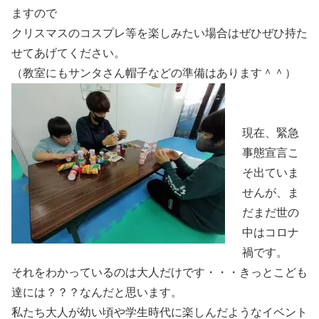
ますので
クリスマスのコスプレ等を楽しみたい場合はぜひぜひ持た
せてあげてください。
（教室にもサンタさん帽子などの準備はあります＾＾）
現在、緊急
事態宣言こ
そ出ていま
せんが、ま
だまだ世の
中はコロナ
禍です。
それをわかっているのは大人だけです・・・きっとこども
達には？？？なんだと思います。
私たち大人が幼い頃や学生時代に楽しんだようなイベント