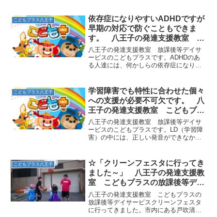
依存症になりやすいADHDですが
こどもプラス八王子
早期の対応で防ぐこともできま
す。 八王子の発達支援教室 こ
どもプラスの放課後等デイサービ
八王子の発達支援教室 放課後等デイサ
ス
ービスのこどもプラスです。ADHDのあ
る人達には、何かしらの依存症になりや
すい傾向があります。その対象は、お
酒、タバコ、ゲームやギャンブルなど
様々で、依存の程度もちょっとハマって
学習障害でも特性に合わせた個々
こどもプラス八王子
しまう程度の人から、ご飯を...
への支援が必要不可欠です。 八
王子の発達支援教室 こどもプラ
スの放課後等デイサービス
八王子の発達支援教室 放課後等デイサ
ービスのこどもプラスです。LD（学習障
害）の中には、正しい発音ができなかっ
たり、抑揚がない話し方やたどたどしい
話し方、単語を並べただけの話し方な
ど、他のことは問題なくできても、話す
☆「クリーンフェスタに行ってき
こどもプラス八王子
ことだけが極端に苦手とい...
ました～」 八王子の発達支援教
室 こどもプラスの放課後等デイ
サービス
八王子の発達支援教室 こどもプラスの
放課後等デイサービスクリーンフェスタ
に行ってきました。市内にある戸吹清掃