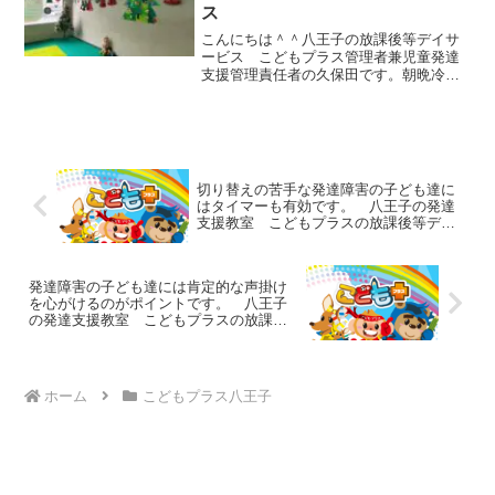
ス
こんにちは＾＾八王子の放課後等デイサ
ービス こどもプラス管理者兼児童発達
支援管理責任者の久保田です。朝晩冷え
込んできましたね。子どもたちを暖かい
布団から出すのに苦労しているママも多
いのではないでしょうか？私は昔から寝
起きが良い方で、目が覚め...
切り替えの苦手な発達障害の子ども達に
はタイマーも有効です。 八王子の発達
支援教室 こどもプラスの放課後等デイ
サービス
発達障害の子ども達には肯定的な声掛け
を心がけるのがポイントです。 八王子
の発達支援教室 こどもプラスの放課後
等デイサービス
ホーム
こどもプラス八王子