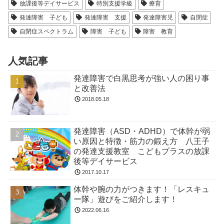
放課後等デイサービス
特別支援学級
療育
発達障害 子ども
発達障害 支援
発達障害児
自閉症
自閉症スペクトラム
障害 子ども
障害 教育
人気記事
発達障害で白黒思考が強い人の困り事
と改善法
2018.05.18
発達障害（ASD・ADHD）で体幹が弱
い原因と特徴・筋力の鍛え方 八王子
の発達支援教室 こどもプラスの放課
後等デイサービス
2017.10.17
体幹や腕の力がつきます！「レスキュ
ー隊」遊びをご紹介します！
2022.06.16