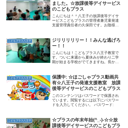
ました。☆放課後等デイサービス
のこどもプラス
こんにちは＾＾八王子の放課後等デイサ
ービスこどもプラスの管理者兼児童発達
支援管理責任者の久保田です。お陰様で
先日無事にほごしゃプラスを開催するこ
とができました！今回も沢山の保護者様
に来て頂けて、本当にうれしかったです
ジリリリリリー！！みんな逃げろ
こどもプラス八王子
(#^^#)ありがとうご...
ー！！
こんにちは！こどもプラス八王子教室で
す。ついに来週から夏休みが終わり二学
期が始まる学校がでてきますね。長かっ
た夏も終わり！となる前に今週こどもプ
ラスでは「避難訓練週間」をおこないま
した！非常ベルの音がジリリリリリ
保護中: ☆ほごしゃプラス動画共
こどもプラス八王子
ー！！もうびっくりです！！な...
有☆八王子の発達支援教室 放課
後等デイサービスのこどもプラス
このコンテンツはパスワードで保護され
ています。閲覧するには以下にパスワー
ドを入力してください。 パスワード:
☆プラスの年末年始(^_-)-☆☆放
こどもプラス八王子
課後等デイサービスのこどもプラ