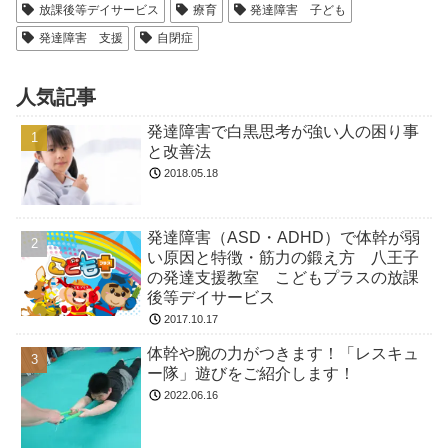
放課後等デイサービス
療育
発達障害 子ども
発達障害 支援
自閉症
人気記事
発達障害で白黒思考が強い人の困り事
と改善法
2018.05.18
発達障害（ASD・ADHD）で体幹が弱
い原因と特徴・筋力の鍛え方 八王子
の発達支援教室 こどもプラスの放課
後等デイサービス
2017.10.17
体幹や腕の力がつきます！「レスキュ
ー隊」遊びをご紹介します！
2022.06.16