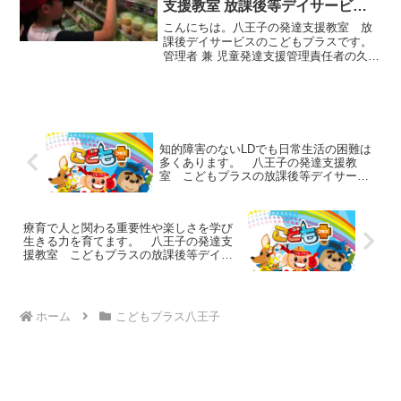
支援教室 放課後等デイサービス
のこどもプラス
こんにちは。八王子の発達支援教室 放
課後デイサービスのこどもプラスです。
管理者 兼 児童発達支援管理責任者の久保
田です。GWの教室の様子をお伝えしま
す。今日のおやつは「シャトレーゼめじ
ろ店」さんへGO!!!どれにしようかな？自
分の分だけでは...
知的障害のないLDでも日常生活の困難は
多くあります。 八王子の発達支援教
室 こどもプラスの放課後等デイサービ
ス
療育で人と関わる重要性や楽しさを学び
生きる力を育てます。 八王子の発達支
援教室 こどもプラスの放課後等デイサ
ービス
ホーム
こどもプラス八王子