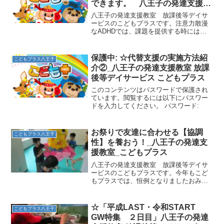
できます。 八王子の発達支援教
室 こどもプラスの放課後等デイ
八王子の発達支援教室 放課後等デイサ
サービス
ービスのこどもプラスです。注意力散漫
なADHDでは、課題を提供する時には工
夫や配慮が必要です。環境設定はもちろ
んですが、子どもの興味や集中力に合わ
せた内容の課題の提供、タイミングの良
保護中: ☆代替支援の実施方法紹
こどもプラス八王子
い声掛けや質問をするこ...
介②_八王子の発達支援教室 放課
後等デイサービス こどもプラス
このコンテンツはパスワードで保護され
ています。閲覧するには以下にパスワー
ドを入力してください。 パスワード:
お祭りで友達に合わせる【協調
こどもプラス八王子
性】を養おう！_八王子の発達支
援教室_こどもプラス
八王子の発達支援教室 放課後等デイサ
ービスのこどもプラスです。今年もこど
もプラスでは、恒例となりましたおみこ
しが登場！！今年はなんと「ふなっし
～」です！！お祭り週間中は、毎日の運
動あそびの最後におみこしを担いでこど
☆「平成LAST・令和START
こどもプラス八王子
もプラス祭りを開催していま...
GW特集 ２日目」八王子の発達