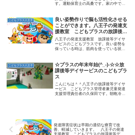
す。運動保育士の高桑です。家の中で出
来る柳澤運動プログラムをご紹介いたし
ます！！【つま先歩き】①裸足になりま
す。（指先まで力をいれやすくすること
良い姿勢作りで脳も活性化させる
こどもプラス八王子
や、障害物を踏んでしまった...
ことができます。八王子の発達支
援教室 こどもプラスの放課後等
デイサービス
八王子の発達支援教室 放課後等デイサ
ービスのこどもプラスです。良い姿勢を
保っている時は、筋肉を使っている状態
なので筋トレしている状態です。筋肉を
使うことは、脳の働きを上げて集中力や
記憶力を上げることにつながります。良
☆プラスの年末年始(^_-)-☆☆放
こどもプラス八王子
い姿勢をしているだけで筋...
課後等デイサービスのこどもプラ
ス
こんにちは＾＾八王子の放課後等デイサ
ービス こどもプラス管理者兼児童発達
支援管理責任者の久保田です。朝晩冷え
込んできましたね。子どもたちを暖かい
布団から出すのに苦労しているママも多
いのではないでしょうか？私は昔から寝
起きが良い方で、目が覚め...
発達障害症状は早期の適切な療育で改
善、軽減していきます。 八王子の発達
支援教室 こどもプラスの放課後等デイ