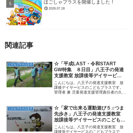
ほごしゃプラスを開催しました！
2026.07.18
関連記事
☆「平成LAST・令和START
こどもプラス八王子
GW特集 ８日目」八王子の発達
支援教室 放課後等デイサービス
のこどもプラス
こんにちは。八王子の発達支援教室 放
課後デイサービスのこどもプラスです。
管理者 兼 児童発達支援管理責任者の久保
田です。GWの教室の様子をお伝えしま
す。浅川河川敷をお散歩(^^♪素敵な写真
ばかりで選べません～（汗）子どもたち
☆「家で出来る運動遊び５♫つま
こどもプラス八王子
は皆、野外活動が...
先歩き」八王子の発達支援教室
放課後等デイサービスのこどもプ
ラス
こんにちは。八王子の発達支援教室 放
課後等デイサービスのこどもプラスで