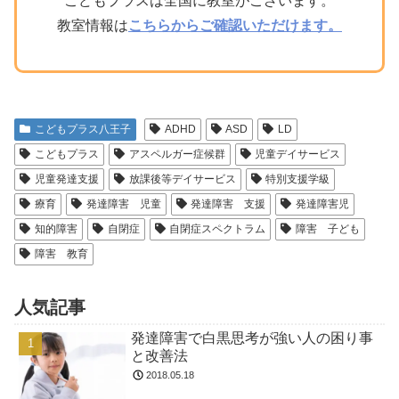
こどもプラスは全国に教室がございます。
教室情報は
こちらからご確認いただけます。
こどもプラス八王子
ADHD
ASD
LD
こどもプラス
アスペルガー症候群
児童デイサービス
児童発達支援
放課後等デイサービス
特別支援学級
療育
発達障害 児童
発達障害 支援
発達障害児
知的障害
自閉症
自閉症スペクトラム
障害 子ども
障害 教育
人気記事
発達障害で白黒思考が強い人の困り事
と改善法
2018.05.18