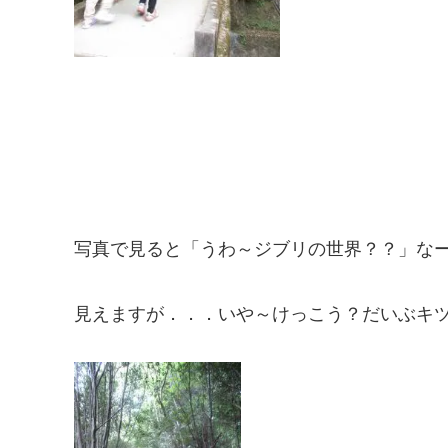
写真で見ると「うわ～ジブリの世界？？」な
見えますが．．．いや～けっこう？だいぶキ