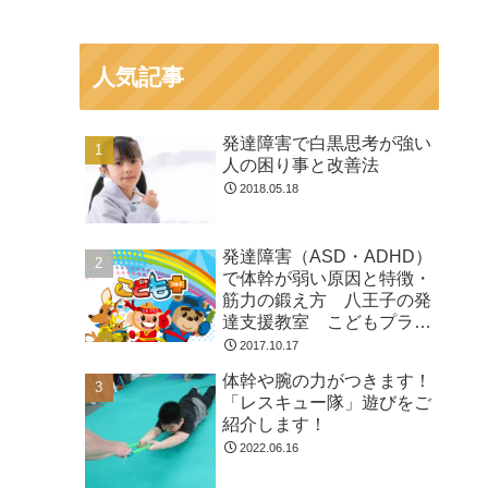
人気記事
発達障害で白黒思考が強い
人の困り事と改善法
2018.05.18
発達障害（ASD・ADHD）
で体幹が弱い原因と特徴・
筋力の鍛え方 八王子の発
達支援教室 こどもプラス
の放課後等デイサービス
2017.10.17
体幹や腕の力がつきます！
「レスキュー隊」遊びをご
紹介します！
2022.06.16