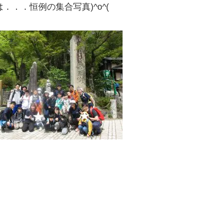
．．．恒例の集合写真)^o^(