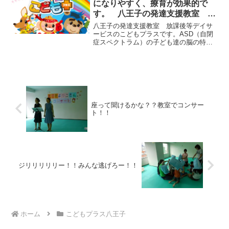
になりやすく、療育が効果的で
す。 八王子の発達支援教室 こ
どもプラスの放課後等デイサービ
八王子の発達支援教室 放課後等デイサ
ス
ービスのこどもプラスです。ASD（自閉
症スペクトラム）の子ども達の脳の特性
には、・相手の気持ちや場の雰囲気を察
することが苦手・物事に強いこだわりを
持つ・「もしこれがこうだったら」と臨
機応変に考えることが苦...
座って聞けるかな？？教室でコンサー
ト！！
ジリリリリリー！！みんな逃げろー！！
ホーム
こどもプラス八王子