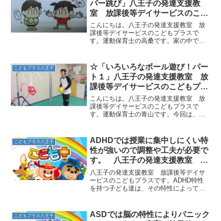
パー跳び」八王子の発達支援教
室 放課後等デイサービスのこど
もプラス
こんにちは。八王子の発達支援教室 放
課後等デイサービスのこどもプラスで
す。運動保育士の高桑です。家の中で出
来る柳澤運動プログラムをご紹介いたし
ます！！【グーパー跳び】①手足一緒に
大きくグーとパーをします。②グーの場
☆「いろいろなボール遊び！パー
こどもプラス八王子
合、手（腕）を胸につけて足...
ト１」八王子の発達支援教室 放
課後等デイサービスのこどもプラ
ス
こんにちは。八王子の発達支援教室 放
課後等デイサービスのこどもプラスで
す。運動保育士の青山です。今回は、ボ
ールを使った運動遊びの様子をお伝えし
ます！☆ボールを投げる遊び足元のフー
プの位置から、狙いを定めて、タンバリ
ADHDでは授業に集中しにくい特
こどもプラス八王子
ンに当てたり、フープの大き...
性が強いので調整や工夫が必要で
す。 八王子の発達支援教室 こ
どもプラスの放課後等デイサービ
八王子の発達支援教室 放課後等デイサ
ス
ービスのこどもプラスです。ADHD特性
を持つ子ども達は、その特性によって学
校の授業に集中しにくく、話を聞いてい
ない、落ち着きがない、よそ見が多い、
ボーっとしているなどの様子が多く見ら
ASDでは脳の特性によりパニック
こどもプラス八王子
れます。 自分でいくら...