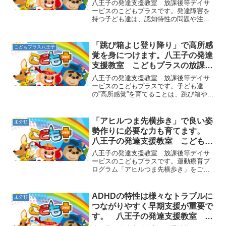
どもプラスの放課後等デイサービ
八王子の発達支援教室 放課後等デイサ
ス
ービスのこどもプラスです。発達障害を
持つ子ども達は、認知特性の問題や注
意・集中の面での困難などがあるため、
それぞれに違った得意な分野・苦手な分
野があり、その差も大きくなる傾向があ
「跳び箱よじ登り降り」で高所感
こどもプラス八王子
ります。そのため、個々の特...
覚を身につけます。八王子の発達
支援教室 こどもプラスの放課後
等デイサービス
八王子の発達支援教室 放課後等デイサ
ービスのこどもプラスです。子ども達
の”高所感覚”を育てることは、跳び箱や鉄
棒遊びをするためにとても役立ちます。
鉄棒や跳び箱の上で怖くて体が固まって
しまわないように、初めは低めの高さか
「アヒルつま先横歩き」で良い姿
未分類
ら慣れていきます。まず...
勢作りに必要な力も育てます。
八王子の発達支援教室 こどもプ
ラスの放課後等デイサービス
八王子の発達支援教室 放課後等デイサ
ービスのこどもプラスです。運動療育プ
ログラム「アヒルつま先横歩き」をご紹
介します。アヒル歩きは、足を開いてし
ゃがんで、つま先歩きで歩く動きです
が、この姿勢で横向きに歩いてみます。
ADHDの特性は様々なトラブルに
未分類
足を股関節から動かさなけれ...
つながりやすく早期支援が重要で
す。 八王子の発達支援教室 こ