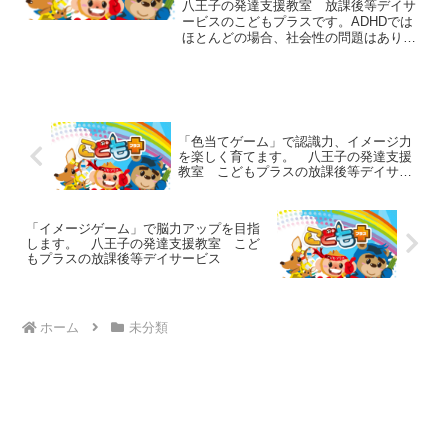
どもプラスの放課後等デイサービ
八王子の発達支援教室 放課後等デイサ
ス
ービスのこどもプラスです。ADHDでは
ほとんどの場合、社会性の問題はありま
せん。しかし、その特性によって人との
約束をすっぽかしてしまったり待つこと
が苦手で順番を守れなかったり、衝動的
な発言で相手を怒らせて...
「色当てゲーム」で認識力、イメージ力
を楽しく育てます。 八王子の発達支援
教室 こどもプラスの放課後等デイサー
ビス
「イメージゲーム」で脳力アップを目指
します。 八王子の発達支援教室 こど
もプラスの放課後等デイサービス
ホーム
未分類