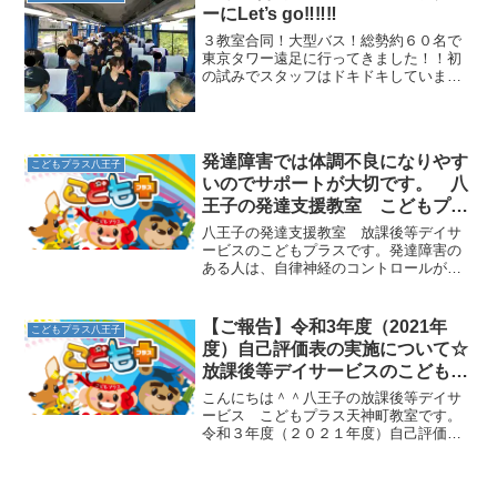
ろ転がっていきます。手足...
ーにLet’s go‼‼‼
３教室合同！大型バス！総勢約６０名で
東京タワー遠足に行ってきました！！初
の試みでスタッフはドキドキしていまし
たが、出発からワクワクの児童達＾＾そ
んな笑顔を見たら、スタッフも緊張がほ
ぐれて皆でニコニコの出発になりまし
た！バスの中では、トイレや...
発達障害では体調不良になりやす
こどもプラス八王子
いのでサポートが大切です。 八
王子の発達支援教室 こどもプラ
スの放課後等デイサービス
八王子の発達支援教室 放課後等デイサ
ービスのこどもプラスです。発達障害の
ある人は、自律神経のコントロールが難
しかったり脳や体を限界まで酷使してし
まうことが多く、体調不良になりやすい
と言われています。その症状は慢性的な
【ご報告】令和3年度（2021年
こどもプラス八王子
疲労感や吐き気や腹痛、発...
度）自己評価表の実施について☆
放課後等デイサービスのこどもプ
ラス
こんにちは＾＾八王子の放課後等デイサ
ービス こどもプラス天神町教室です。
令和３年度（２０２１年度）自己評価表
を実施いたしました。利用している保護
者と勤務している従業員が対象です。ご
協力いただきありがとうございます。一