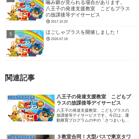
噛み癖が見られる場合があります。
八王子の発達支援教室 こどもプラス
の放課後等デイサービス
2017.10.20
ほごしゃプラスを開催しました！
2026.07.18
関連記事
八王子の発達支援教室 こどもプ
こどもプラス八王子
ラスの放課後等デイサービス
八王子の発達支援教室、こどもプラスの
放課後等デイサービスです。今日は、運
動療育プログラムの中の「さつまいもご
ろごろ」の紹介をします。この遊びはマ
ット運動の前転につながる動きです。床
に寝転がり、手足を伸ばして横にごろご
３教室合同！大型バスで東京タワ
こどもプラス八王子