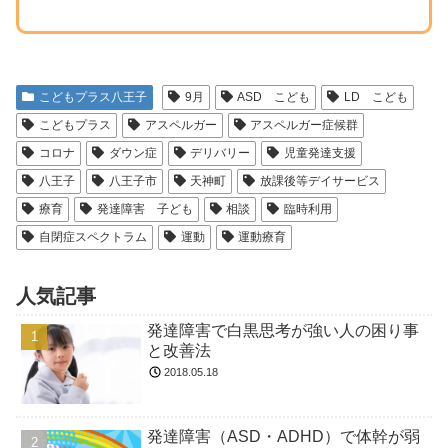
こどもプラス八王子
9月
ASD こども
LD こども
こどもプラス
アスペルガー
アスペルガー症候群
コロナ
ダウン症
デリバリー
児童発達支援
八王子
八王子市
天神町
放課後等デイサービス
療育
発達障害 子ども
相談
臨時利用
自閉症スペクトラム
運動
運動療育
人気記事
発達障害で白黒思考が強い人の困り事
と改善法
2018.05.18
発達障害（ASD・ADHD）で体幹が弱