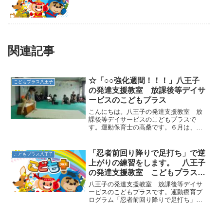
関連記事
☆「○○強化週間！！！」八王子
こどもプラス八王子
の発達支援教室 放課後等デイサ
ービスのこどもプラス
こんにちは。八王子の発達支援教室 放
課後等デイサービスのこどもプラスで
す。運動保育士の高桑です。６月は、≪
跳び箱強化週間≫≪鉄棒強化週間≫≪平
均台運動強化週間≫≪マット運動強化週
間≫各1週間ごと、強化するテーマを決め
「忍者前回り降りで足打ち」で逆
こどもプラス八王子
て、テーマに関連した運動...
上がりの練習をします。 八王子
の発達支援教室 こどもプラスの
放課後等デイサービス
八王子の発達支援教室 放課後等デイサ
ービスのこどもプラスです。運動療育プ
ログラム「忍者前回り降りで足打ち」を
ご紹介します。前回りの動きに「足打
ち」をプラスして、逆上がりに必要な力