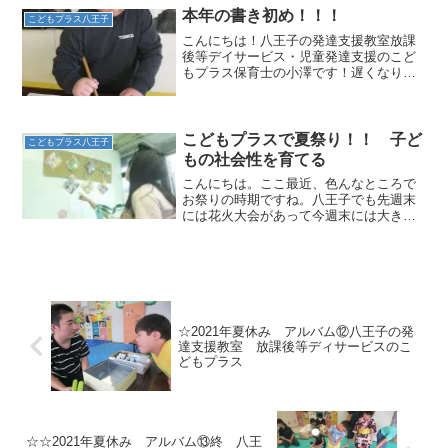
を養います。まず、前回りをしたら着地
本年の書き初め！！！
こどもプラス八王子
をせずに腕に力を入れてぶら...
こんにちは！八王子の発達支援教室放課
後等デイサービス・児童発達支援のこど
もプラス保育士の小澤です！遅くなりま
したが、あけましておめでとうございま
す🎊本年もどうぞよろしくお願いします
✨年明けも、子どもたちが元気な姿で登
所してくれることを大変嬉...
こどもプラスで夏祭り！！ 子ど
こどもプラス八王子
もの社会性を育てる
こんにちは。ここ最近、色んなところで
お祭りの時期ですね。八王子でも先週末
には花火大会があって今週末には大きな
お祭りがあります＾＾こどもプラスでも
お祭り週間としてこども達に、的当て大
会や自分の食べたいお菓子をお金を出し
て買う練習をしています。...
☆2021年夏休み アルバム⑫八王子の発
達支援教室 放課後等ディサービスのこ
どもプラス
☆☆2021年夏休み アルバム⑬終 八王