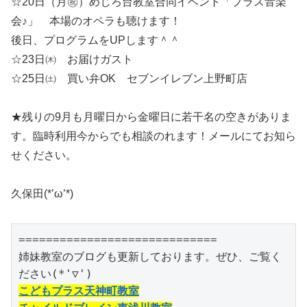
☆20日（月㊗）めじろ台教室合同イベント「プラス音楽
会♪」 本場のオペラも聴けます！
後日、プログラムをUPします＾＾
☆23日㈭ お届けガスト
☆25日㈯ 買い弁OK セブンイレブン上野町店
★残りの9月も月曜日から金曜日に若干名の空きがありま
す。臨時利用今からでも相談のれます！メールにてお知ら
せください。
久保田(*’ω’*)
=============================

姉妹教室のブログも更新しております。ぜひ、ご覧く
こどもプラス天神町教室