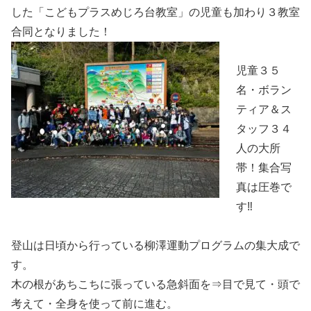
した「こどもプラスめじろ台教室」の児童も加わり３教室
合同となりました！
児童３５
名・ボラン
ティア＆ス
タッフ３４
人の大所
帯！集合写
真は圧巻で
す‼
登山は日頃から行っている柳澤運動プログラムの集大成で
す。
木の根があちこちに張っている急斜面を⇒目で見て・頭で
考えて・全身を使って前に進む。