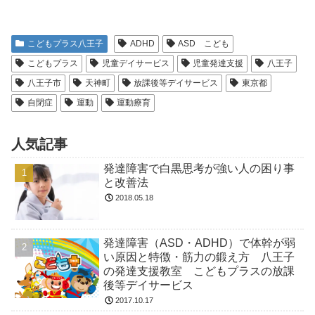
こどもプラス八王子
ADHD
ASD こども
こどもプラス
児童デイサービス
児童発達支援
八王子
八王子市
天神町
放課後等デイサービス
東京都
自閉症
運動
運動療育
人気記事
発達障害で白黒思考が強い人の困り事
と改善法
2018.05.18
発達障害（ASD・ADHD）で体幹が弱
い原因と特徴・筋力の鍛え方 八王子
の発達支援教室 こどもプラスの放課
後等デイサービス
2017.10.17