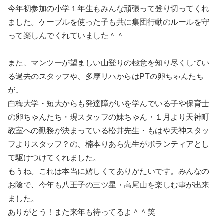
今年初参加の小学１年生もみんな頑張って登り切ってくれ
ました。ケーブルを使った子も共に集団行動のルールを守
って楽しんでくれていました＾＾
また、マンツーが望ましい山登りの極意を知り尽くしてい
る過去のスタッフや、多摩リハからはPTの卵ちゃんたち
が。
白梅大学・短大からも発達障がいを学んでいる子や保育士
の卵ちゃんたち・現スタッフの妹ちゃん・１月より天神町
教室への勤務が決まっている松井先生・もはや天神スタッ
フよりスタッフ？の、楠本りあら先生がボランティアとし
て駆けつけてくれました。
もうね。これは本当に嬉しくてありがたいです。みんなの
お陰で、今年も八王子の三ツ星・高尾山を楽しむ事が出来
ました。
ありがとう！また来年も待ってるよ＾＾笑