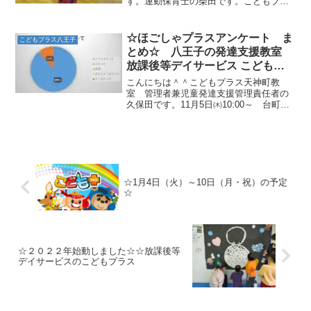
す。運動保育士の柴田です。こどもプラ
スでは学校が休みの日は平日にはできな
い体験に挑戦ししています。2月5日は東
京都が主催するボッチャの体験を行う予
☆ほごしゃプラスアンケート ま
こどもプラス八王子
定でした。しかし、コロ...
とめ☆ 八王子の発達支援教室
放課後等デイサービス こどもプ
ラス
こんにちは＾＾こどもプラス天神町教
室 管理者兼児童発達支援管理責任者の
久保田です。11月5日㈭10:00～ 台町市
民センターにて「第7回ほごしゃプラス」
を開催しました。☆「相談支援の役
目」 講師 障がい者（児）の夢を実現
させる相談支援所 青...
☆1月4日（火）～10日（月・祝）の予定
☆
☆２０２２年始動しました☆☆放課後等
デイサービスのこどもプラス