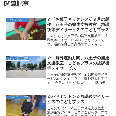
関連記事
☆「お菓子ネックレス♡９月の製
こどもプラス八王子
作」八王子の発達支援教室 放課
後等デイサービスのこどもプラス
こんにちは。八王子の発達支援教室 放
課後等デイサービスのこどもプラスで
す。運動保育士の高桑です。９月は、あ
めとラムネの袋１つ１つをセロハンテー
プで毛糸につける製作を行いました。ど
この位置につけるのか、場所を決めてい
☆「野外運動月間」八王子の発達
こどもプラス八王子
ますね＾＾セロハンテープの...
支援教室 こどもプラスの放課後
等デイサービス
八王子の発達支援教室 放課後等デイサ
ービスのこどもプラス「野外運動月間で
す!」今日より初の試みとして、隣の天神
公園での野外運動を実施しています。梅
雨の晴れ間を狙って行うので「よし!今
日、行っちゃうかー？」みたいなノリで
☆バドミントン☆放課後デイサー
こどもプラス八王子
出発です！！ボール遊び...
ビスのこどもプラス
こんにちは＾＾八王子の発達支援教室
放課後等デイサービスのこどもプラスで