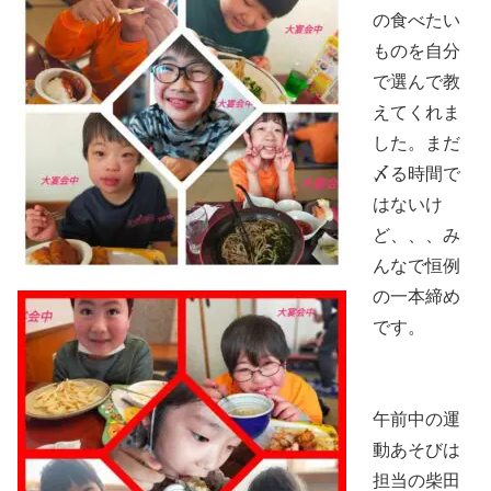
の食べたい
ものを自分
で選んで教
えてくれま
した。まだ
〆る時間で
はないけ
ど、、、み
んなで恒例
の一本締め
です。
午前中の運
動あそびは
担当の柴田