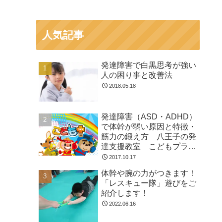
人気記事
発達障害で白黒思考が強い
人の困り事と改善法
2018.05.18
発達障害（ASD・ADHD）
で体幹が弱い原因と特徴・
筋力の鍛え方 八王子の発
達支援教室 こどもプラス
の放課後等デイサービス
2017.10.17
体幹や腕の力がつきます！
「レスキュー隊」遊びをご
紹介します！
2022.06.16