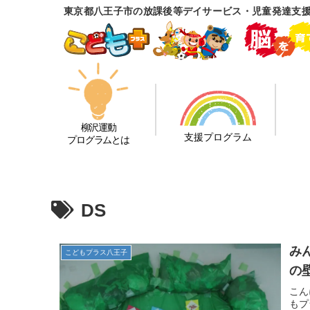
東京都八王子市の放課後等デイサービス・児童発達支援
柳沢運動
支援プログラム
プログラムとは
DS
み
こどもプラス八王子
の
こん
もプ