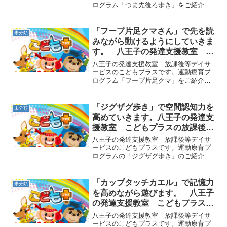
ログラム「つま先後ろ歩き」をご紹介し
ます。床にまっすぐの一本線を引き、そ
の上を後ろ歩きで歩いていく遊びです。
この遊びでは速く進むことが目的ではな
「フープ片足クマさん」で先を読
未分類
いので、１回も線から落ち...
みながら動けるようにしていきま
す。 八王子の発達支援教室 こ
どもプラスの放課後等デイサービ
八王子の発達支援教室 放課後等デイサ
ス
ービスのこどもプラスです。運動療育プ
ログラム「フープ片足クマ」をご紹介し
ます。まず、基本のクマさん歩きは四つ
んばいから膝とお尻を上げた姿勢です。
これを確認してから、「クマさんが歩い
「ジグザグ歩き」で空間認知力を
未分類
ていたら片足を怪我してし...
高めていきます。八王子の発達支
援教室 こどもプラスの放課後等
デイサービス
八王子の発達支援教室 放課後等デイサ
ービスのこどもプラスです。運動療育プ
ログラムの「ジグザグ歩き」のご紹介で
す。ジグザグのコースの中からはみ出さ
ないように歩いていく遊びです。まず
は、床にテープをジグザグに貼ってコー
「カップタッチカエル」で記憶力
未分類
スを作ります。最初は広めの...
を高めながら遊びます。 八王子
の発達支援教室 こどもプラスの
放課後等デイサービス
八王子の発達支援教室 放課後等デイサ
ービスのこどもプラスです。運動療育プ