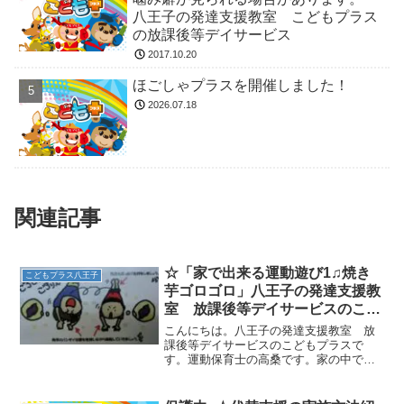
八王子の発達支援教室 こどもプラス
の放課後等デイサービス
2017.10.20
ほごしゃプラスを開催しました！
2026.07.18
関連記事
☆「家で出来る運動遊び1♫焼き
こどもプラス八王子
芋ゴロゴロ」八王子の発達支援教
室 放課後等デイサービスのこど
もプラス
こんにちは。八王子の発達支援教室 放
課後等デイサービスのこどもプラスで
す。運動保育士の高桑です。家の中で出
来る柳澤運動プログラムをご紹介いたし
ます！！【焼き芋ゴロゴロ】①布団など
にうつ伏せになって寝転がりましょう。