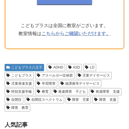
こどもプラスは全国に教室がございます。
教室情報は
こちらからご確認いただけます。
こどもプラス八王子
ADHD
ASD
LD
こどもプラス
アスペルガー症候群
児童デイサービス
児童発達支援
学習障害
放課後等デイサービス
特別支援学級
療育
発達障害 子ども
発達障害 支援
自閉症
自閉症スペクトラム
障害 児童
障害 支援
障害 教育
人気記事