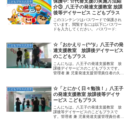
保護中: ☆代替支援の実施方法紹
こどもプラス八王子
②両手をバンザイの状態にし...
介③_八王子の発達支援教室 放課
後等デイサービス こどもプラス
このコンテンツはパスワードで保護され
ています。閲覧するには以下にパスワー
ドを入力してください。 パスワード:
☆「おかえり～(^^)/」八王子の発
こどもプラス八王子
達支援教室 放課後デイサービス
のこどもプラス
こんにちは。八王子の発達支援教室 放
課後デイサービスのこどもプラスです。
管理者 兼 児童発達支援管理責任者の久保
田です。なんということでしょう！！偶
然にも、春に巣立ったスタッフが３人も
遊びに来てくれました♪（ボランティアさ
☆「とにかく日々勉強！」八王子
こどもプラス八王子
んも連れて！）子ど...
の発達支援教室 放課後等デイサ
ービス こどもプラス
こんにちは。八王子の発達支援教室 放
課後等デイサービスのこどもプラスで
す。管理者 兼 児童発達支援管理責任者の
久保田です。朝晩だいぶ涼しくなり、体
が楽になってきましたね。「スポーツの
秋」もすぐそこまで来ていますね♪私たち