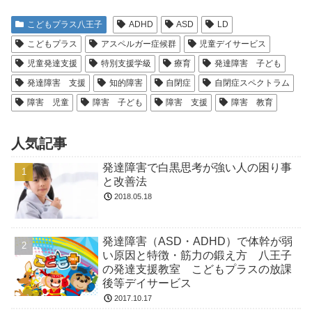
こどもプラス八王子
ADHD
ASD
LD
こどもプラス
アスペルガー症候群
児童デイサービス
児童発達支援
特別支援学級
療育
発達障害 子ども
発達障害 支援
知的障害
自閉症
自閉症スペクトラム
障害 児童
障害 子ども
障害 支援
障害 教育
人気記事
発達障害で白黒思考が強い人の困り事
と改善法
2018.05.18
発達障害（ASD・ADHD）で体幹が弱
い原因と特徴・筋力の鍛え方 八王子
の発達支援教室 こどもプラスの放課
後等デイサービス
2017.10.17