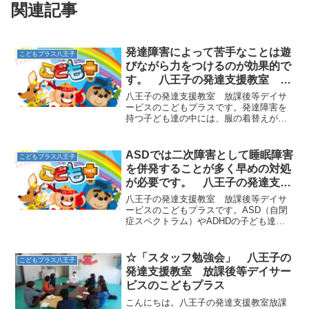
関連記事
発達障害によって苦手なことは遊
こどもプラス八王子
びながら力をつけるのが効果的で
す。 八王子の発達支援教室 こ
どもプラスの放課後等デイサービ
八王子の発達支援教室 放課後等デイサ
ス
ービスのこどもプラスです。発達障害を
持つ子ども達の中には、服の着替えが苦
手で困っているということがよくありま
す。服を着替えるということは、実はと
ても複雑な作業です。体のバランスを保
ASDでは二次障害として睡眠障害
こどもプラス八王子
つ力、手足をスムーズに動...
を併発することが多く早めの対処
が必要です。 八王子の発達支援
教室 こどもプラスの放課後等デ
八王子の発達支援教室 放課後等デイサ
イサービス
ービスのこどもプラスです。ASD（自閉
症スペクトラム）やADHDの子ども達
は、発達障害の二次障害として睡眠障害
を抱えていることがあります。夜になる
につれてハイテンションになって明け方
☆「スタッフ勉強会」 八王子の
こどもプラス八王子
まで寝なかったり、寝た...
発達支援教室 放課後等デイサー
ビスのこどもプラス
こんにちは。八王子の発達支援教室放課