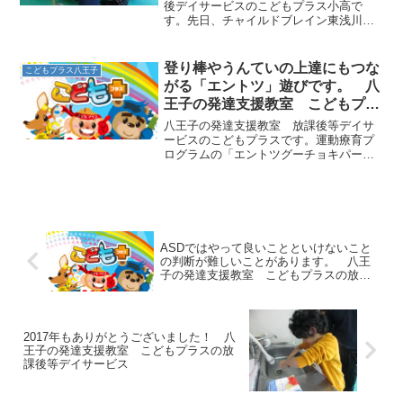
後デイサービスのこどもプラス小高で
す。先日、チャイルドブレイン東浅川教
室のスタッフの皆さんと合同で、勉強会
をしました！これまでも定期的に、内部
研修や勉強会を行ってきましたが、今回
登り棒やうんていの上達にもつな
こどもプラス八王子
のテーマは「親の立場から希...
がる「エントツ」遊びです。 八
王子の発達支援教室 こどもプラ
スの放課後等デイサービス
八王子の発達支援教室 放課後等デイサ
ービスのこどもプラスです。運動療育プ
ログラムの「エントツグーチョキパー」
をご紹介します。まず、鉄棒に両足の膝
を掛けてぶら下がります。そこから体を
まっすぐにするように、膝を伸ばして足
を上げていきます。体がま...
ASDではやって良いことといけないこと
の判断が難しいことがあります。 八王
子の発達支援教室 こどもプラスの放課
後等デイサービス
2017年もありがとうございました！ 八
王子の発達支援教室 こどもプラスの放
課後等デイサービス