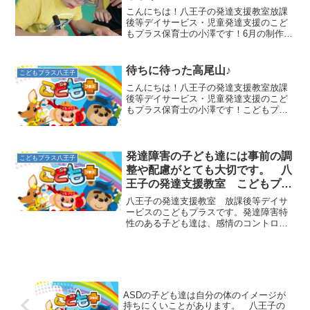
こんにちは！八王子の発達支援教室放課
後等デイサービス・児童発達支援のこど
もプラス保育士の小澤です！6月の制作ブ
ログの掲載が遅くなってしまい、申し訳
ありません💦今回は6月・7月の制作をま
とめてご紹介します！☔6月「梅雨」6月
待ちに待った高尾山♪
こどもプラス八王子
は、梅雨をイメージ...
こんにちは！八王子の発達支援教室放課
後等デイサービス・児童発達支援のこど
もプラス保育士の小澤です！こどもプラ
スは2013年12月に開所し、今年で13年目
に突入しました✨長い年月の中で、たく
さんの子どもたちと成長の時間を共にし
てきたことを、と...
発達障害の子ども達には事前の調
こどもプラス八王子
整や配慮がとても大切です。 八
王子の発達支援教室 こどもプラ
スの放課後等デイサービス
八王子の発達支援教室 放課後等デイサ
ービスのこどもプラスです。発達障害特
性のある子ども達は、感情のコントロー
ルが苦手な傾向があります。例えば、楽
しく遊んでいると思っていたら次第に興
奮しすぎて暴れだしてしまったり、度を
越したいたずらをしてしま...
ASDの子ども達は自分の体のイメージが
持ちにくいことがあります。 八王子の