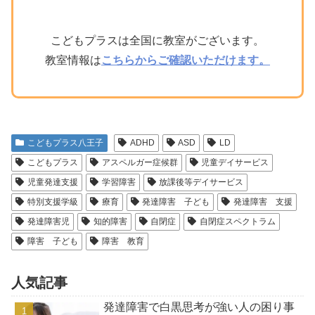
こどもプラスは全国に教室がございます。
教室情報は
こちらからご確認いただけます。
こどもプラス八王子
ADHD
ASD
LD
こどもプラス
アスペルガー症候群
児童デイサービス
児童発達支援
学習障害
放課後等デイサービス
特別支援学級
療育
発達障害 子ども
発達障害 支援
発達障害児
知的障害
自閉症
自閉症スペクトラム
障害 子ども
障害 教育
人気記事
発達障害で白黒思考が強い人の困り事