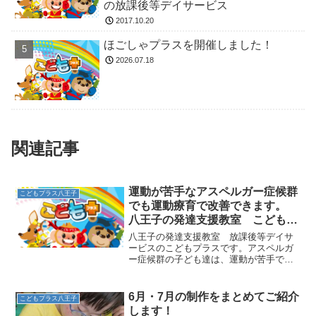
の放課後等デイサービス
2017.10.20
ほごしゃプラスを開催しました！
2026.07.18
関連記事
運動が苦手なアスペルガー症候群
こどもプラス八王子
でも運動療育で改善できます。
八王子の発達支援教室 こどもプ
ラスの放課後等デイサービス
八王子の発達支援教室 放課後等デイサ
ービスのこどもプラスです。アスペルガ
ー症候群の子ども達は、運動が苦手で手
先も不器用なことが多いといわれます。
それは、外からの感覚刺激が脳の中でう
まく理解できず、頭と体がバラバラにな
6月・7月の制作をまとめてご紹介
こどもプラス八王子
ってしまっているためです...
します！