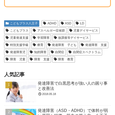
こどもプラス八王子
ADHD
ASD
LD
こどもプラス
アスペルガー症候群
児童デイサービス
児童発達支援
学習障害
放課後等デイサービス
特別支援学級
療育
発達障害 子ども
発達障害 支援
発達障害児
知的障害
自閉症
自閉症スペクトラム
障害 児童
障害 支援
障害 教育
人気記事
発達障害で白黒思考が強い人の困り事
と改善法
2018.05.18
発達障害（ASD・ADHD）で体幹が弱