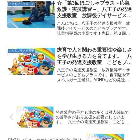
と言われています。その症状は慢性的な
☆「第3回ほごしゃプラス～応急
こどもプラス八王子
疲労感や吐き気や腹痛、発...
救護・実技講習～」八王子の発達
支援教室 放課後デイサービスの
こどもプラス
こんにちは。八王子の発達支援教室 放
課後デイサービスのこどもプラスです。
児童指導員の小高です！先日、第３回目
となる「ほごしゃプラス」を開催致しま
した！今回は、浅川消防署の方にお越し
頂き、チャイルドブレイン東浅川教室に
療育で人と関わる重要性や楽しさ
こどもプラス八王子
て、保護者の方々も一緒に...
を学び生きる力を育てます。 八
王子の発達支援教室 こどもプラ
スの放課後等デイサービス
八王子の発達支援教室 放課後等デイサ
ービスのこどもプラスです。自閉症やア
スペルガー症候群、ADHDなどの発達障
害では、共通してコミュニケーションの
苦手さがあります。家族との関わりはも
ちろん大切ですが、療育活動によって全
くの他人と関わることで...
発達障害の子ども達の多くは対人関係で
の苦手さがあり支援を必要としていま
す。 八王子の発達支援教室 こどもプ
ラスの放課後等デイサービス
円滑なコミュニケーションのために遊び