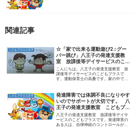
関連記事
☆「家で出来る運動遊び2♫グー
こどもプラス八王子
パー跳び」八王子の発達支援教
室 放課後等デイサービスのこど
もプラス
こんにちは。八王子の発達支援教室 放
課後等デイサービスのこどもプラスで
す。運動保育士の高桑です。家の中で出
来る柳澤運動プログラムをご紹介いたし
ます！！【グーパー跳び】①手足一緒に
大きくグーとパーをします。②グーの場
発達障害では体調不良になりやす
こどもプラス八王子
合、手（腕）を胸につけて足...
いのでサポートが大切です。 八
王子の発達支援教室 こどもプラ
スの放課後等デイサービス
八王子の発達支援教室 放課後等デイサ
ービスのこどもプラスです。発達障害の
ある人は、自律神経のコントロールが難
しかったり脳や体を限界まで酷使してし
まうことが多く、体調不良になりやすい