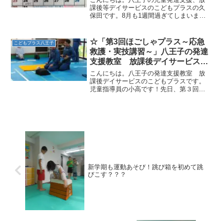
課後等デイサービスのこどもプラスの久
保田です。8月も1週間過ぎてしまいまし
たが、8月の予定を公開します☆今年度は
3週間と例年よりも短い期間の夏休みです
がこどもプラスでは、ひと夏の思い出を
☆「第3回ほごしゃプラス～応急
こどもプラス八王子
少しでも作ってもら...
救護・実技講習～」八王子の発達
支援教室 放課後デイサービスの
こどもプラス
こんにちは。八王子の発達支援教室 放
課後デイサービスのこどもプラスです。
児童指導員の小高です！先日、第３回目
となる「ほごしゃプラス」を開催致しま
した！今回は、浅川消防署の方にお越し
頂き、チャイルドブレイン東浅川教室に
て、保護者の方々も一緒に...
新学期も運動あそび！跳び箱を初めて跳
びこす？？？