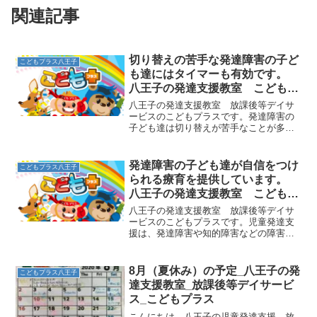
関連記事
切り替えの苦手な発達障害の子ど
こどもプラス八王子
も達にはタイマーも有効です。
八王子の発達支援教室 こどもプ
ラスの放課後等デイサービス
八王子の発達支援教室 放課後等デイサ
ービスのこどもプラスです。発達障害の
子ども達は切り替えが苦手なことが多
く、どんなに言っても自分で時間を守っ
て行動することが難しいものです。そこ
で、タイマーを活用していることも多い
発達障害の子ども達が自信をつけ
こどもプラス八王子
と思います。遊びや勉強、お...
られる療育を提供しています。
八王子の発達支援教室 こどもプ
ラスの放課後等デイサービス
八王子の発達支援教室 放課後等デイサ
ービスのこどもプラスです。児童発達支
援は、発達障害や知的障害などの障害を
持つ子ども達が通う施設です。こどもプ
ラスでも、運動療育や学習サポートなど
総合的な療育を放課後等デイサービスの
8月（夏休み）の予定_八王子の発
こどもプラス八王子
教室で提供しています。運...
達支援教室_放課後等デイサービ
ス_こどもプラス
こんにちは。八王子の児童発達支援、放