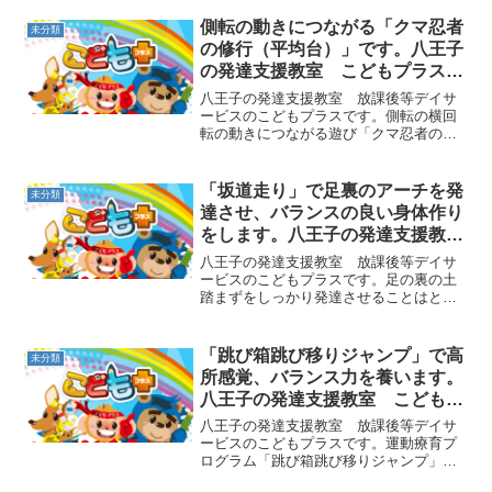
側転の動きにつながる「クマ忍者
未分類
の修行（平均台）」です。八王子
の発達支援教室 こどもプラスの
放課後等デイサービス
八王子の発達支援教室 放課後等デイサ
ービスのこどもプラスです。側転の横回
転の動きにつながる遊び「クマ忍者の修
行（平均台）」のご紹介です。低めの平
均台をおき、そこに手をついたら左右に
足だけジャンプしていきます。最初は足
「坂道走り」で足裏のアーチを発
未分類
がバラバラでも左右に跳べ...
達させ、バランスの良い身体作り
をします。八王子の発達支援教
室 こどもプラスの放課後等デイ
八王子の発達支援教室 放課後等デイサ
サービス
ービスのこどもプラスです。足の裏の土
踏まずをしっかり発達させることはとて
も重要なことです。歩く時の衝撃を吸収
してくれるので疲れにくくなり、バラン
スをとりやすくしてくれるのでフラフラ
「跳び箱跳び移りジャンプ」で高
未分類
しなくなったり、転びにく...
所感覚、バランス力を養います。
八王子の発達支援教室 こどもプ
ラスの放課後等デイサービス
八王子の発達支援教室 放課後等デイサ
ービスのこどもプラスです。運動療育プ
ログラム「跳び箱跳び移りジャンプ」を
ご紹介します。高い→低い、低い→高い