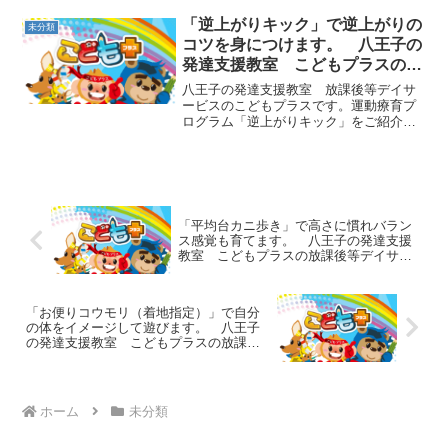
の動きを体験するために、跳び箱は１段
と２段を複数用意します。あまり高さが
「逆上がりキック」で逆上がりの
未分類
あると危険なので、３段以...
コツを身につけます。 八王子の
発達支援教室 こどもプラスの放
課後等デイサービス
八王子の発達支援教室 放課後等デイサ
ービスのこどもプラスです。運動療育プ
ログラム「逆上がりキック」をご紹介し
ます。逆上がりのコツである、・顎を閉
じて体が反ってしまわないようにするこ
と。・腕を曲げたまま足を蹴り上げるこ
と。・足を前ではなく上に...
「平均台カニ歩き」で高さに慣れバラン
ス感覚も育てます。 八王子の発達支援
教室 こどもプラスの放課後等デイサー
ビス
「お便りコウモリ（着地指定）」で自分
の体をイメージして遊びます。 八王子
の発達支援教室 こどもプラスの放課後
等デイサービス
ホーム
未分類