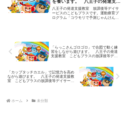
を養います。 八王子の発達支援
教室 こどもプラスの放課後等デ
八王子の発達支援教室 放課後等デイサ
イサービス
ービスのこどもプラスです。運動療育プ
ログラム「コウモリで予測じゃんけん」
をご紹介します。鉄棒に両手と膝で逆さ
まにぶら下がる「コウモリ」に変身した
ら、片手を離して指導者と予測じゃんけ
んをします。ただのじゃん...
「らっこさんゴロゴロ」で合図で動く練
習をしながら遊びます。 八王子の発達
支援教室 こどもプラスの放課後等デイ
サービス
「カップタッチカエル」で記憶力を高め
ながら遊びます。 八王子の発達支援教
室 こどもプラスの放課後等デイサービ
ス
ホーム
未分類