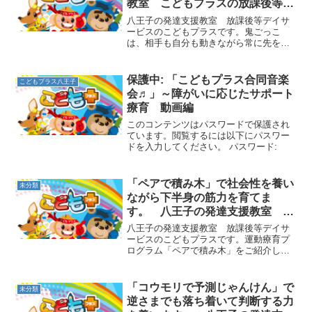
教室 こどもプラスの放課後等デ
イサービス
八王子の発達支援教室 放課後等デイサ
ービスのこどもプラスです。鬼ごっこ
は、相手も自分も動きながら常に先を読
んで動くことが必要になりとても良い遊
びといえますが、普通の鬼ごっこは衝突
するリスクが高く、すべての子が同じよ
保護中: 「こどもプラス合同音楽
こどもプラス八王子
うに動くことができないので...
会♬」～障がいに応じたサポート
療育 動画編
このコンテンツはパスワードで保護され
ています。閲覧するには以下にパスワー
ドを入力してください。 パスワード:
「ペアで積み木」で社会性を養い
未分類
ながら下半身の筋力を育てま
す。 八王子の発達支援教室 こ
どもプラスの放課後等デイサービ
八王子の発達支援教室 放課後等デイサ
ス
ービスのこどもプラスです。運動療育プ
ログラム「ペアで積み木」をご紹介しま
す。まずお友達とペアを作り、向かい合
って体操座りのように座ります。そした
ら順番に、足だけで積み木を積み重ねて
「コウモリで予測じゃんけん」で
未分類
いきます。積み木を高く積...
逆さまでも落ち着いて判断する力