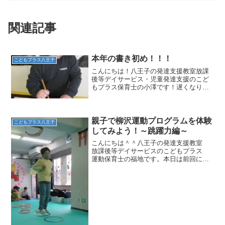
関連記事
本年の書き初め！！！
こどもプラス八王子
こんにちは！八王子の発達支援教室放課
後等デイサービス・児童発達支援のこど
もプラス保育士の小澤です！遅くなりま
したが、あけましておめでとうございま
す🎊本年もどうぞよろしくお願いします
✨年明けも、子どもたちが元気な姿で登
所してくれることを大変嬉...
親子で柳沢運動プログラムを体験
こどもプラス八王子
してみよう！～跳躍力編～
こんにちは＾＾八王子の発達支援教室
放課後等デイサービスのこどもプラス
運動保育士の福地です。本日は前回に引
き続き、「柳沢運動プログラム」につい
てご紹介いたします！子どものジャンプ
が「ドタバタジャンプ」になってしまう
のはなぜ？前回もご紹介し...