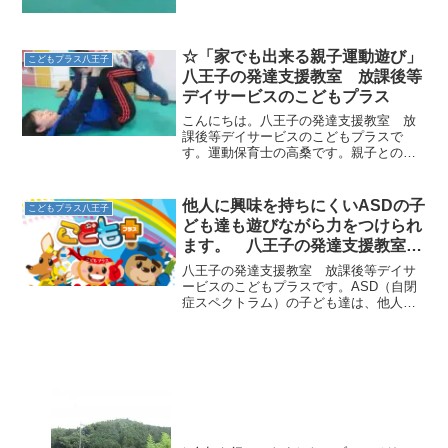
☆「家でも出来る親子運動遊び」
こどもプラス八王子
八王子の発達支援教室 放課後等
デイサービスのこどもプラス
こんにちは。八王子の発達支援教室 放
課後等デイサービスのこどもプラスで
す。運動保育士の高桑です。親子との時
間、何をしていいのか？家でも簡単に運
動ができないのか？雨の日に何しよう？
外はポカポカで気持ちが良いけれど、、
他人に興味を持ちにくいASDの子
こどもプラス八王子
花粉、、、外には出られない...
ども達も遊びながら力をつけられ
ます。 八王子の発達支援教室
こどもプラスの放課後等デイサー
八王子の発達支援教室 放課後等デイサ
ビス
ービスのこどもプラスです。ASD（自閉
症スペクトラム）の子ども達は、他人に
興味関心を持てないという特徴がありま
す。そのため、対人関係を築くことや人
とコミュニケーションをとることがとて
も苦手な人がほとんどで...