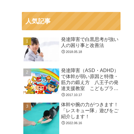
人気記事
発達障害で白黒思考が強い
人の困り事と改善法
2018.05.18
発達障害（ASD・ADHD）
で体幹が弱い原因と特徴・
筋力の鍛え方 八王子の発
達支援教室 こどもプラス
の放課後等デイサービス
2017.10.17
体幹や腕の力がつきます！
「レスキュー隊」遊びをご
紹介します！
2022.06.16