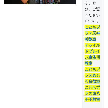
す。ぜ
ひ、ご覧
ください
こどもプ
ラス天神
町教室
チャイル
ドブレイ
ン東浅川
教室
こどもプ
ラスめじ
ろ台教室
こどもプ
ラス西八
王子教室