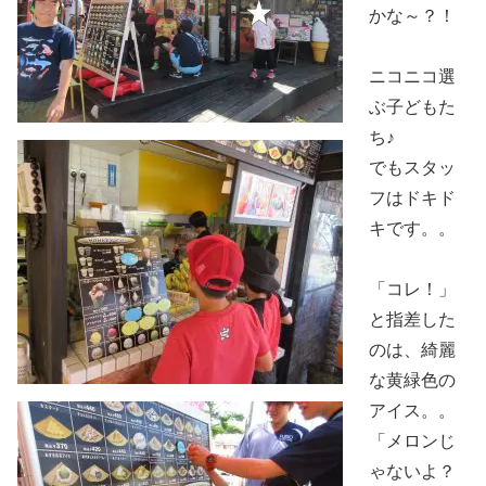
かな～？！
ニコニコ選
ぶ子どもた
ち♪
でもスタッ
フはドキド
キです。。
「コレ！」
と指差した
のは、綺麗
な黄緑色の
アイス。。
「メロンじ
ゃないよ？