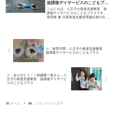
放課後デイサービスのこどもプラ
ス
こんにちは。八王子の発達支援教室 放
課後デイサービスのこどもプラスです。
管理者 兼 児童発達支援管理責任者の久保
田です。長い梅雨が明け、一気に猛暑
（＞＜）とにかく、、、、体が、、、つ
いていけません・・・。と、いうことで
暑さをしのぎに、あきる...
☆「食育月間」八王子の発達支援教室
放課後デイサービスのこどもプラス
☆「ありがとう！！刺繍屋一遊さん」八
王子の発達支援教室 放課後デイサービ
スのこどもプラス
ホーム
こどもプラス八王子