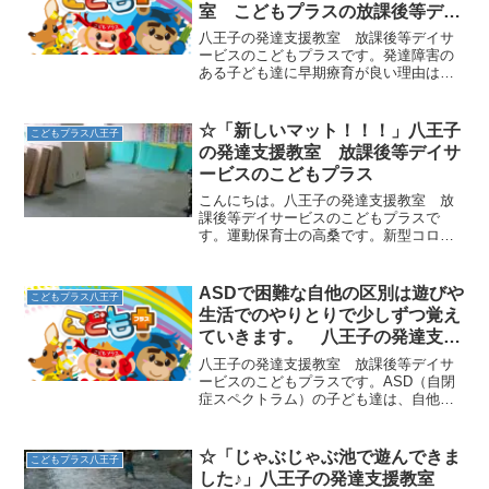
室 こどもプラスの放課後等デイ
サービス
八王子の発達支援教室 放課後等デイサ
ービスのこどもプラスです。発達障害の
ある子ども達に早期療育が良い理由は、
こだわりが強いASD（自閉症スペクトラ
ム）や、常に動き回るので一時も目が離
せないADHDなど、育児の大変さを緩和
☆「新しいマット！！！」八王子
こどもプラス八王子
すること、子どもに合...
の発達支援教室 放課後等デイサ
ービスのこどもプラス
こんにちは。八王子の発達支援教室 放
課後等デイサービスのこどもプラスで
す。運動保育士の高桑です。新型コロナ
ウィルス感染予防対策として、教室のマ
ットを全て張替えました！！！土曜日に
剥がし、掃除機アルコール消毒をして、
ASDで困難な自他の区別は遊びや
こどもプラス八王子
乾燥させました。月曜日の午...
生活でのやりとりで少しずつ覚え
ていきます。 八王子の発達支援
教室 こどもプラスの放課後等デ
八王子の発達支援教室 放課後等デイサ
イサービス
ービスのこどもプラスです。ASD（自閉
症スペクトラム）の子ども達は、自他の
区別がつきにくい為、自分の物と人の物
の区別、自分と他人との境界線の理解が
困難です。そのため、人の物でもそこに
☆「じゃぶじゃぶ池で遊んできま
こどもプラス八王子
あれば使ってしまうし、...
した♪」八王子の発達支援教室