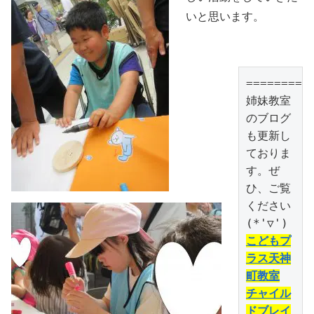
いと思います。
==========
姉妹教室
のブログ
も更新し
ておりま
す。ぜ
ひ、ご覧
ください
こどもプ
ラス天神
町教室
チャイル
ドブレイ