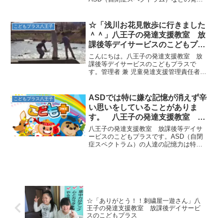
障害の子ども達が多く見られる症状とし
て、「感覚過敏（または鈍麻）」があり
ます。ない人にはなかなか理解しにくい
☆「浅川お花見散歩に行きました
こどもプラス八王子
ものですが、生活のあら...
＾＾」八王子の発達支援教室 放
課後等デイサービスのこどもプラ
ス
こんにちは。八王子の発達支援教室 放
課後等デイサービスのこどもプラスで
す。管理者 兼 児童発達支援管理責任者の
久保田です。風が強い日が続いていたの
で、桜が散ってしまう前に！！と急遽、
浅川へＧＯ！！あれ？子どもたちは、桜
ASDでは特に嫌な記憶が消えず辛
こどもプラス八王子
よりも川遊びに夢中（笑...
い思いをしていることがありま
す。 八王子の発達支援教室 こ
どもプラスの放課後等デイサービ
八王子の発達支援教室 放課後等デイサ
ス
ービスのこどもプラスです。ASD（自閉
症スペクトラム）の人達の記憶力は特徴
的で、特に嫌な記憶はいつまでも消えな
いだけでなく、急にフラッシュバックし
てきて不安になったりパニックになった
りすることもあります。...
☆「ありがとう！！刺繍屋一遊さん」八
王子の発達支援教室 放課後デイサービ
スのこどもプラス