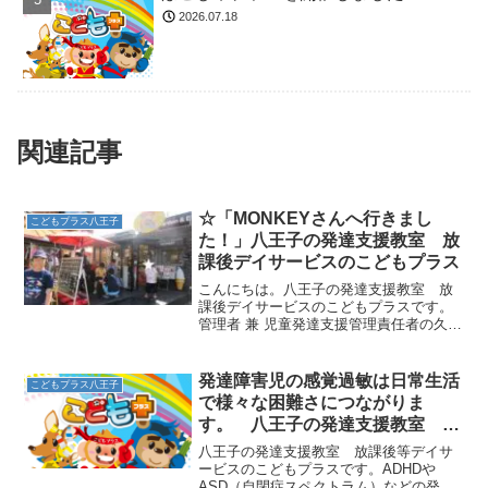
2026.07.18
関連記事
☆「MONKEYさんへ行きまし
こどもプラス八王子
た！」八王子の発達支援教室 放
課後デイサービスのこどもプラス
こんにちは。八王子の発達支援教室 放
課後デイサービスのこどもプラスです。
管理者 兼 児童発達支援管理責任者の久保
田です。「あついよ～」「アイス食べた
～ィ」などなど・・・・子どもたちだけ
ではなく、スタッフからも要望が（笑）
発達障害児の感覚過敏は日常生活
こどもプラス八王子
よし！！がんばって運...
で様々な困難さにつながりま
す。 八王子の発達支援教室 こ
どもプラスの放課後等デイサービ
八王子の発達支援教室 放課後等デイサ
ス
ービスのこどもプラスです。ADHDや
ASD（自閉症スペクトラム）などの発達