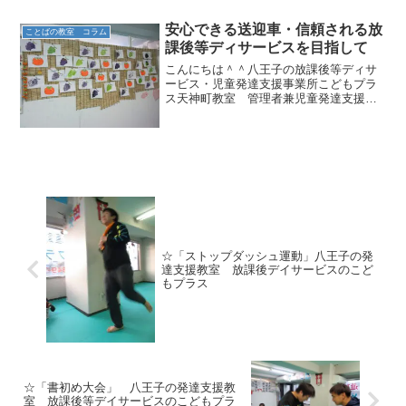
ためのプロセスがうまくいっていないの
で、書くことも苦手になります。この場
安心できる送迎車・信頼される放
ことばの教室 コラム
合、学校の授業では大き...
課後等ディサービスを目指して
こんにちは＾＾八王子の放課後等ディサ
ービス・児童発達支援事業所こどもプラ
ス天神町教室 管理者兼児童発達支援管
理責任者の久保田です。 またしても起
きてしまったあってはならないバス置き
去り事件。ニュースを見る度に胸が詰ま
ります。当事者や関係者の...
☆「ストップダッシュ運動」八王子の発
達支援教室 放課後デイサービスのこど
もプラス
☆「書初め大会」 八王子の発達支援教
室 放課後等デイサービスのこどもプラ