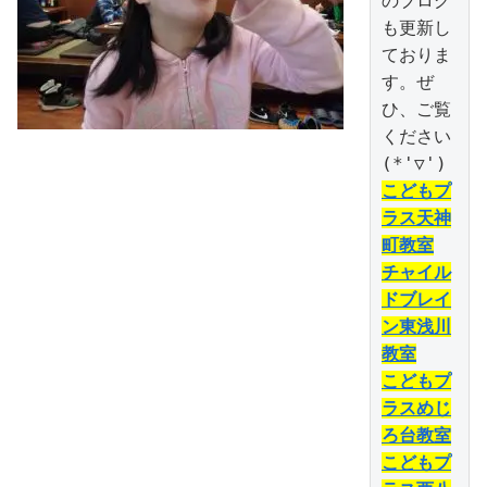
のブログ
も更新し
ておりま
す。ぜ
ひ、ご覧
ください
こどもプ
ラス天神
町教室
チャイル
ドブレイ
ン東浅川
教室
こどもプ
ラスめじ
ろ台教室
こどもプ