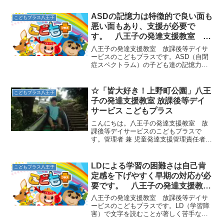
ASDの記憶力は特徴的で良い面も
こどもプラス八王子
悪い面もあり、支援が必要で
す。 八王子の発達支援教室 こ
どもプラスの放課後等デイサービ
八王子の発達支援教室 放課後等デイサ
ス
ービスのこどもプラスです。ASD（自閉
症スペクトラム）の子ども達の記憶力は
特徴的です。例えば、ついさっきのこと
は忘れてしまうのに何年も前のことをい
つまでも鮮明に、昨日のことのようには
☆「皆大好き！上野町公園」八王
こどもプラス八王子
っきりと覚えていて話を...
子の発達支援教室 放課後等デイ
サービス こどもプラス
こんにちは。八王子の発達支援教室 放
課後等デイサービスのこどもプラスで
す。管理者 兼 児童発達支援管理責任者の
久保田です。上野町公園には、子どもた
ちの大好きな遊びがいっぱい！！！ロー
ラーすべり台をするには、長い階段を登
LDによる学習の困難さは自己肯
こどもプラス八王子
らなければいけません。...
定感を下げやすく早期の対応が必
要です。 八王子の発達支援教
室 こどもプラスの放課後等デイ
八王子の発達支援教室 放課後等デイサ
サービス
ービスのこどもプラスです。LD（学習障
害）で文字を読むことが著しく苦手な子
ども達がいます。文字を正確に認識する