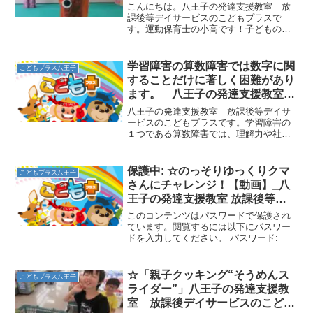
ス
こんにちは。八王子の発達支援教室 放
課後等デイサービスのこどもプラスで
す。運動保育士の小高です！子どもの日
スペシャルコラボ運動では、こいのぼり
の中に子ども自身が入って動く楽しい運
動も行いました☆１、こいのぼりジャー
学習障害の算数障害では数字に関
こどもプラス八王子
ンプ☆カラーポリで作ったこ...
することだけに著しく困難があり
ます。 八王子の発達支援教室
こどもプラスの放課後等デイサー
八王子の発達支援教室 放課後等デイサ
ビス
ービスのこどもプラスです。学習障害の
１つである算数障害では、理解力や社会
性といった面では全く問題がなく、他の
分野では困難さがないのに、数字が覚え
られなかったり、数を数えるのに時間が
保護中: ☆のっそりゆっくりクマ
こどもプラス八王子
かかったり九九や繰り上が...
さんにチャレンジ！【動画】_八
王子の発達支援教室 放課後等デ
イサービス こどもプラス
このコンテンツはパスワードで保護され
ています。閲覧するには以下にパスワー
ドを入力してください。 パスワード:
☆「親子クッキング“そうめんス
こどもプラス八王子
ライダー”」八王子の発達支援教
室 放課後デイサービスのこども