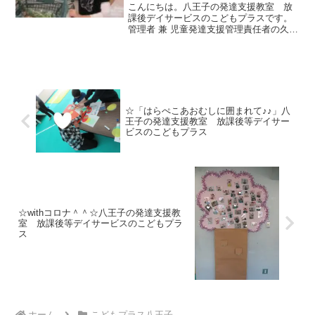
プラス
こんにちは。八王子の発達支援教室 放
課後デイサービスのこどもプラスです。
管理者 兼 児童発達支援管理責任者の久保
田です。夏休み企画の第１弾は、親子ク
ッキングでした＾＾メニューは、おいな
りさんとそうめんスライダーでそうめん
やうどん♪おやつには...
☆「はらぺこあおむしに囲まれて♪♪」八
王子の発達支援教室 放課後等デイサー
ビスのこどもプラス
☆withコロナ＾＾☆八王子の発達支援教
室 放課後等デイサービスのこどもプラ
ス
ホーム
こどもプラス八王子