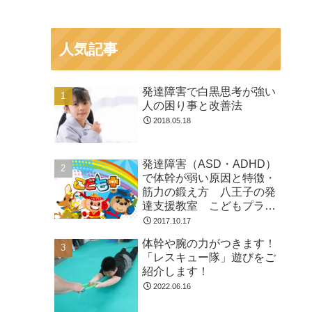
人気記事
発達障害で白黒思考が強い
人の困り事と改善法
2018.05.18
発達障害（ASD・ADHD）
で体幹が弱い原因と特徴・
筋力の鍛え方 八王子の発
達支援教室 こどもプラス
の放課後等デイサービス
2017.10.17
体幹や腕の力がつきます！
「レスキュー隊」遊びをご
紹介します！
2022.06.16