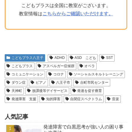
こどもプラスは全国に教室がございます。
教室情報は
こちらからご確認いただけます。
こどもプラス八王子
ADHD
ASD こども
SST
こどもプラス
アスペルガー症候群
オペラ
コミュニケーション
コロナ
ソーシャルスキルトレーニング
ダウン症
ピアノ
八王子市
台町市民センター
天神町
放課後等デイサービス
発達を促す療育
発達障害 支援
知的障害
自閉症スペクトラム
音楽
人気記事
発達障害で白黒思考が強い人の困り事