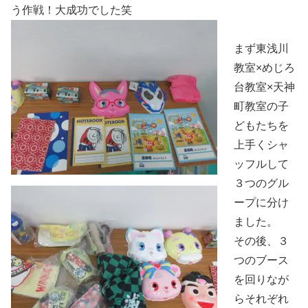
う作戦！大成功でした笑
まず東浅川
教室×めじろ
台教室×天神
町教室の子
どもたちを
上手くシャ
ッフルして
３つのグル
ープに分け
ました。
その後、３
つのブース
を回りなが
らそれぞれ