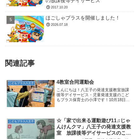
の放課後等デイサービス
2017.10.20
ほごしゃプラスを開催しました！
2026.07.18
関連記事
4教室合同運動会
こどもプラス八王子
こんにちは！八王子の発達支援教室放課
後等デイサービス・児童発達支援のこど
もプラス保育士の小澤です！10月18日に
初の試み！🌈4教室合同運動会を開催しま
した🌈10月は少し肌寒い日が続いていま
したが、この日は天神町教室管理者の晴
れ女パワーで日中...
☆「家で出来る運動遊び11♫じゃ
こどもプラス八王子
んけんクマ」八王子の発達支援教
室 放課後等デイサービスのこど