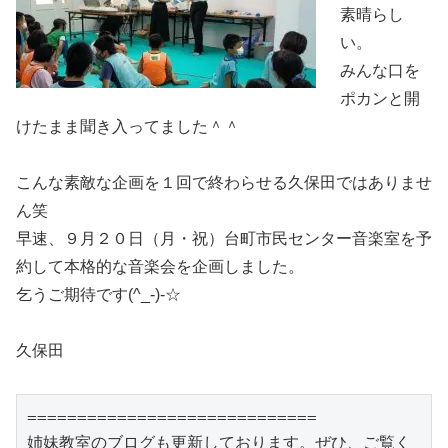
素晴らし
い。
みんな口を
ポカンと開
けたまま聞き入ってました＾＾
こんな素敵な企画を１回で終わらせる久保田ではありませ
ん笑
早速、９月２０日（月・祝）台町市民センター音楽室を予
約して本格的な音楽会を企画しました。
乞うご期待です(^_-)-☆
久保田
=============================

姉妹教室のブログも更新しております。ぜひ、ご覧く