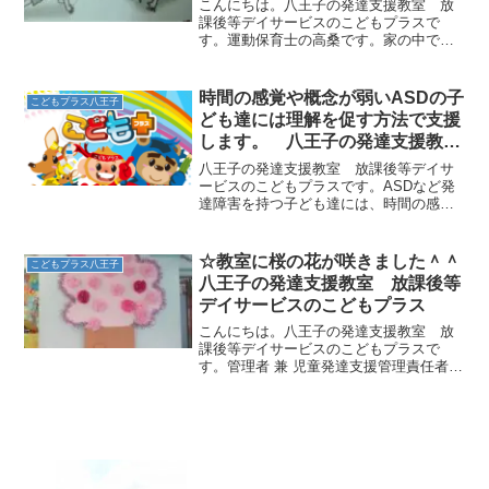
もプラス
こんにちは。八王子の発達支援教室 放
課後等デイサービスのこどもプラスで
す。運動保育士の高桑です。家の中で出
来る柳澤運動プログラムをご紹介いたし
ます！！【じゃんけんクマ】①両手をパ
ーにして開いてつき、体を支える。足は
時間の感覚や概念が弱いASDの子
こどもプラス八王子
閉じてグーの体勢になる。②...
ども達には理解を促す方法で支援
します。 八王子の発達支援教
室 こどもプラスの放課後等デイ
八王子の発達支援教室 放課後等デイサ
サービス
ービスのこどもプラスです。ASDなど発
達障害を持つ子ども達には、時間の感覚
がない、もしくは概念の理解が困難とい
う特徴もあります。そのため、「ちょっ
と待ってね」といわれたとき「ちょっ
☆教室に桜の花が咲きました＾＾
こどもプラス八王子
と」があと何分なのかわか...
八王子の発達支援教室 放課後等
デイサービスのこどもプラス
こんにちは。八王子の発達支援教室 放
課後等デイサービスのこどもプラスで
す。管理者 兼 児童発達支援管理責任者の
久保田です。今年の開花は平年より早い
みたいですね。教室でも卒所・入所のお
祝い準備が着々と進んでいます。天井か
ら床までの大きな木に皆...